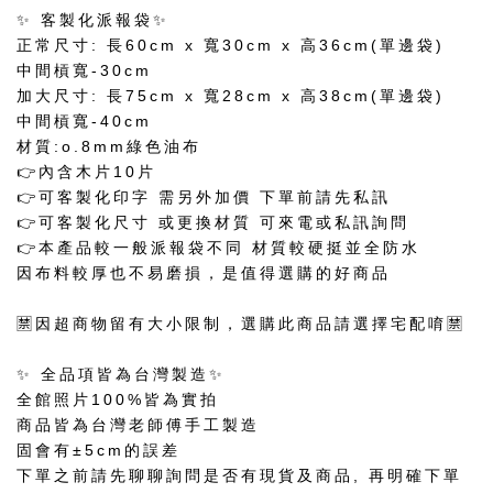
✨ 客製化派報袋✨
正常尺寸: 長60cm x 寬30cm x 高36cm(單邊袋)
中間槓寬-30cm
加大尺寸: 長75cm x 寬28cm x 高38cm(單邊袋)
中間槓寬-40cm
材質:o.8mm綠色油布
👉內含木片10片
👉可客製化印字 需另外加價 下單前請先私訊
👉可客製化尺寸 或更換材質 可來電或私訊詢問
👉本產品較一般派報袋不同 材質較硬挺並全防水
因布料較厚也不易磨損，是值得選購的好商品
🈲因超商物留有大小限制，選購此商品請選擇宅配唷🈲
✨ 全品項皆為台灣製造✨
全館照片100%皆為實拍
商品皆為台灣老師傅手工製造
固會有±5cm的誤差
下單之前請先聊聊詢問是否有現貨及商品, 再明確下單