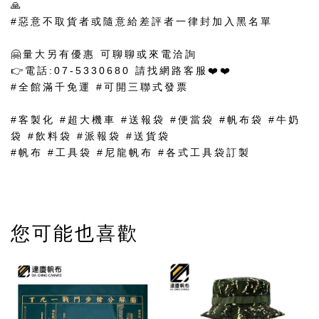
🙏
#惡意不取貨者或隨意給差評者一律封加入黑名單
🤗量大另有優惠 可聊聊或來電洽詢
👉電話:07-5330680 請找網路客服❤️❤️
#全館滿千免運 #可開三聯式發票
#客製化 #超大機車 #送報袋 #便當袋 #帆布袋 #牛奶
袋 #飲料袋 #派報袋 #送貨袋
#帆布 #工具袋 #尼龍帆布 #各式工具袋訂製
您可能也喜歡