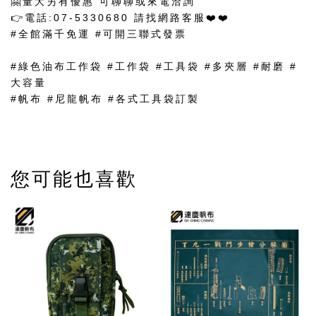
🤗量大另有優惠 可聊聊或來電洽詢
👉電話:07-5330680 請找網路客服❤️❤️
#全館滿千免運 #可開三聯式發票
#綠色油布工作袋 #工作袋 #工具袋 #多夾層 #耐磨 #
大容量
#帆布 #尼龍帆布 #各式工具袋訂製
您可能也喜歡