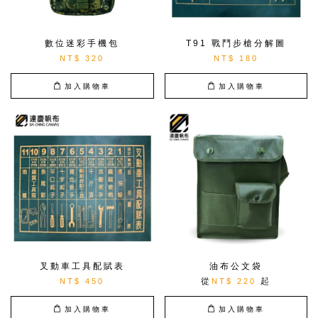
數位迷彩手機包
T91 戰鬥步槍分解圖
NT$ 320
NT$ 180
加入購物車
加入購物車
叉動車工具配賦表
油布公文袋
從
起
NT$ 450
NT$ 220
加入購物車
加入購物車