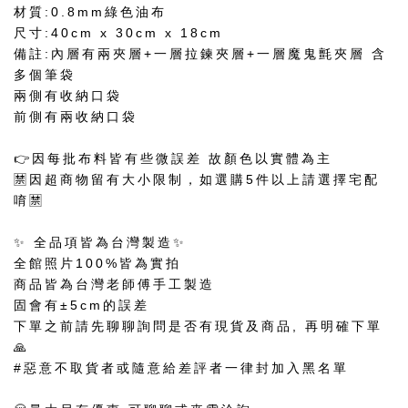
材質:0.8mm綠色油布
尺寸:40cm x 30cm x 18cm
備註:內層有兩夾層+一層拉鍊夾層+一層魔鬼氈夾層 含
多個筆袋
兩側有收納口袋
前側有兩收納口袋
👉因每批布料皆有些微誤差 故顏色以實體為主
🈲因超商物留有大小限制，如選購5件以上請選擇宅配
唷🈲
✨ 全品項皆為台灣製造✨
全館照片100%皆為實拍
商品皆為台灣老師傅手工製造
固會有±5cm的誤差
下單之前請先聊聊詢問是否有現貨及商品, 再明確下單
🙏
#惡意不取貨者或隨意給差評者一律封加入黑名單