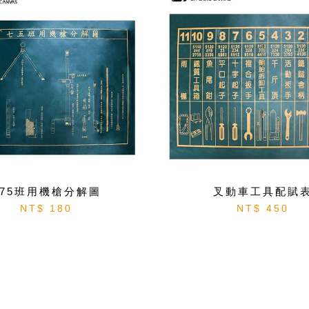
T75班用機槍分解圖
叉動車工具配賦
NT$ 180
NT$ 450