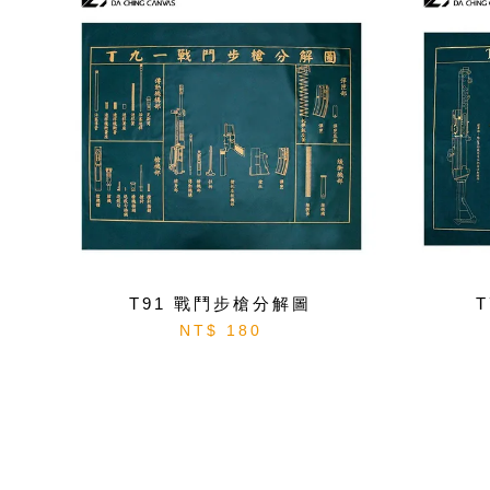
T91 戰鬥步槍分解圖
NT$ 180