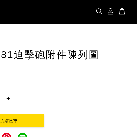
5-81迫擊砲附件陳列圖
+
加入購物車