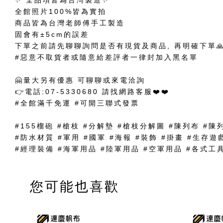
✨ 全品項皆為台灣製造✨
全館照片100%皆為實拍
商品皆為台灣老師傅手工製造
固會有±5cm的誤差
下單之前請先聊聊詢問是否有現貨及商品, 再明確下單
#惡意不取貨者或隨意給差評者一律封加入黑名單
🤗量大另有優惠 可聊聊或來電洽詢
👉電話:07-5330680 請找網路客服❤️❤️
#全館滿千免運 #可開三聯式發票
#155榴砲 #槍枝 #分解墊 #槍枝分解圖 #陳列布 #陳
#防水材質 #軍用 #國軍 #海報 #裝飾 #掛畫 #生存遊
#經理裝備 #海軍用品 #陸軍用品 #空軍用品 #各式工
您可能也喜歡