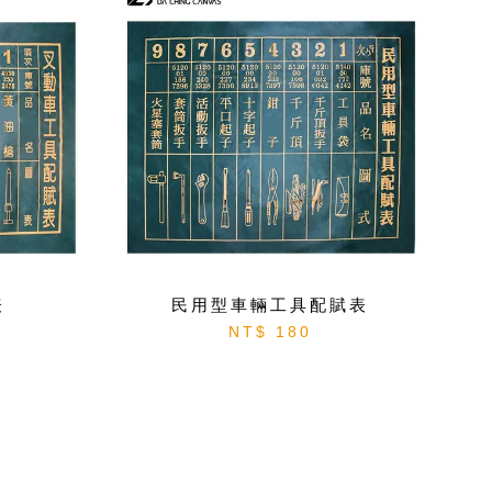
表
民用型車輛工具配賦表
NT$ 180