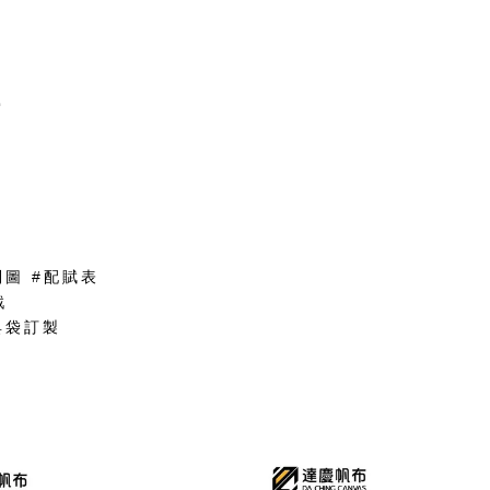

列圖 #配賦表
戲
具袋訂製