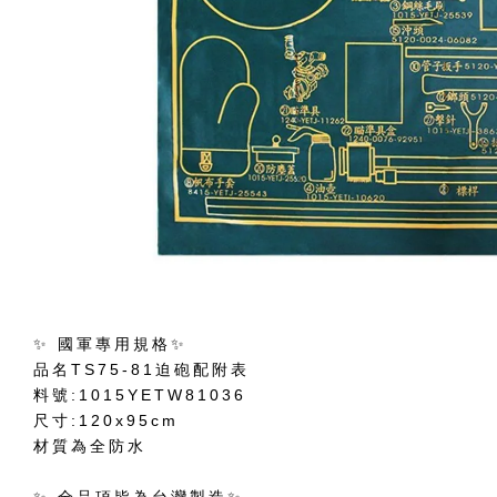
✨ 國軍專用規格✨
品名TS75-81迫砲配附表
料號:1015YETW81036
尺寸:120x95cm
材質為全防水