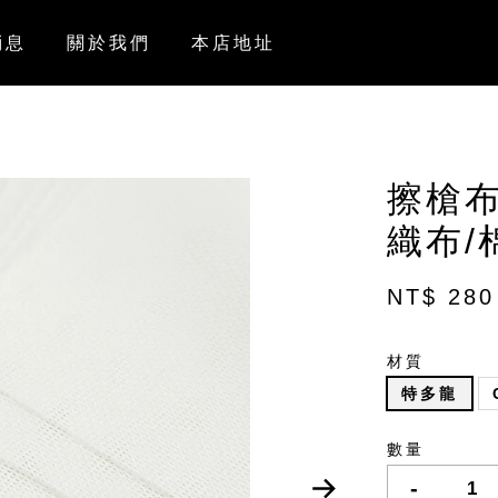
消息
關於我們
本店地址
擦槍布
織布/
NT$ 280
材質
特多龍
數量
-