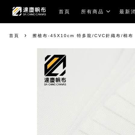
首頁
所有商品
最新
›
首頁
擦槍布-45X10cm 特多龍/CVC針織布/棉布