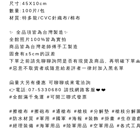
尺寸:45X10cm
數量:100片/包
材質:特多龍/CVC針織布/棉布
✨ 全品項皆為台灣製造✨
全館照片100%皆為實拍
商品皆為台灣老師傅手工製造
固會有±5cm的誤差
下單之前請先聊聊詢問是否有現貨及商品, 再明確下單
#惡意不取貨者或隨意給差評者一律封加入黑名單
🤗量大另有優惠 可聊聊或來電洽詢
👉電話:07-5330680 請找網路客服❤️❤️
#全館滿千免運 #可開三聯式發票
#擦槍布 #擦砲布 #通槍布 #槍枝 #分解墊 #槍枝分解
#防水材質 #軍用 #國軍 #海報 #裝飾 #掛畫 #生存遊
#經理裝備 #海軍用品 #陸軍用品 #空軍用品 #各式工