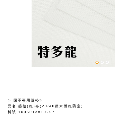
✨ 國軍專用規格✨
品名:擦槍(砲)布(20/40釐米機砲藥室)
料號:1005013810257