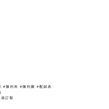

圖 #陳列布 #陳列圖 #配賦表
戲
具袋訂製