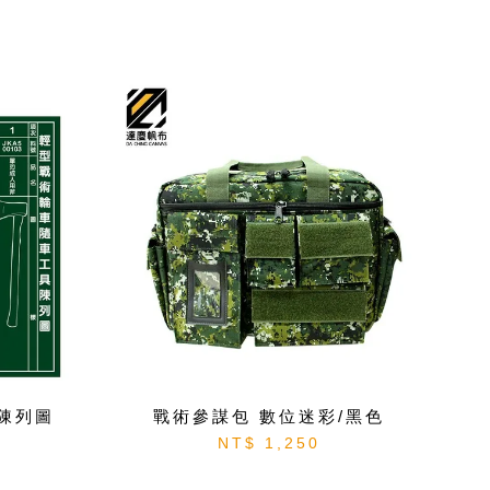
陳列圖
戰術參謀包 數位迷彩/黑色
NT$ 1,250