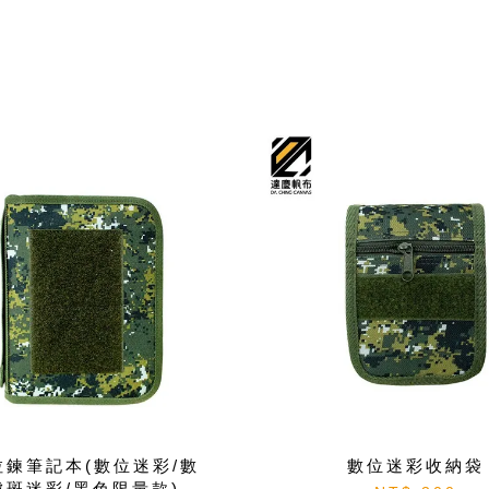
拉鍊筆記本(數位迷彩/數
數位迷彩收納袋
虎斑迷彩/黑色限量款)