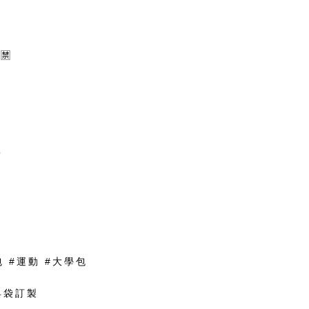
🈲

包 #運動 #大學包
具袋訂製