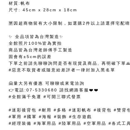
材質:帆布
尺寸: 45cm x 28cm x 18cm
🈲因超商物留有大小限制，如選購2件以上請選擇宅配唷
✨ 全品項皆為台灣製造✨
全館照片100%皆為實拍
商品皆為台灣老師傅手工製造
固會有±5cm的誤差
下單之前請先聊聊詢問是否有現貨及商品, 再明確下單
#惡意不取貨者或隨意給差評者一律封加入黑名單
🤗量大另有優惠 可聊聊或來電洽詢
👉電話:07-5330680 請找網路客服❤️❤️
#全館滿千免運 #可開三聯式發票
#迷彩後背包 #耐用 #多格 #迷彩帆布 #後背包 #雙背
#軍用 #國軍 #海報 #裝飾 #生存遊戲
#經理裝備 #海軍用品 #陸軍用品 #空軍用品 #各式工