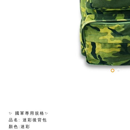
✨ 國軍專用規格✨
品名: 迷彩後背包
顏色:迷彩