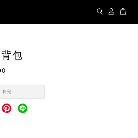
後背包
00
售完