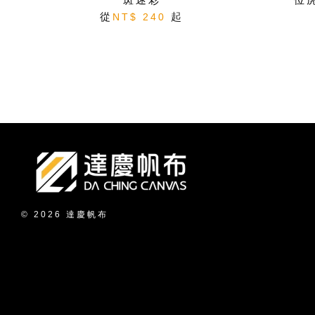
從
起
NT$ 240
© 2026 達慶帆布