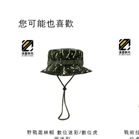
您可能也喜歡
野戰叢林帽 數位迷彩/數位虎
戰術
斑迷彩
位