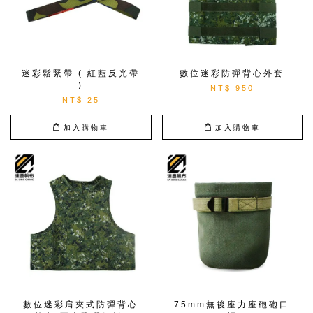
迷彩鬆緊帶 ( 紅藍反光帶
數位迷彩防彈背心外套
)
NT$ 950
NT$ 25
加入購物車
加入購物車
數位迷彩肩夾式防彈背心
75mm無後座力座砲砲口