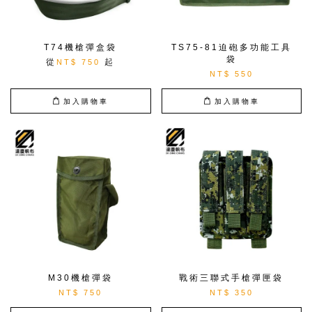
T74機槍彈盒袋
TS75-81迫砲多功能工具
袋
從
起
NT$ 750
NT$ 550
加入購物車
加入購物車
M30機槍彈袋
戰術三聯式手槍彈匣袋
NT$ 750
NT$ 350