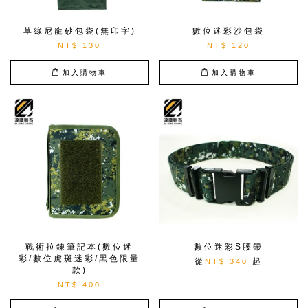
草綠尼龍砂包袋(無印字)
數位迷彩沙包袋
NT$ 130
NT$ 120
加入購物車
加入購物車
戰術拉鍊筆記本(數位迷
數位迷彩S腰帶
彩/數位虎斑迷彩/黑色限量
從
起
NT$ 340
款)
NT$ 400