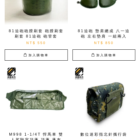
81迫砲砲膛刷套 砲膛刷套
81迫砲 墊肩總成 八一迫
刷套 81迫砲 砲管套
砲 左右墊肩 一組兩入
NT$ 550
NT$ 850
加入購物車
加入購物車
M998 1-1/4T 悍馬車 雙
數位迷彩指北針攜行袋
人駕駛室頂蓬 頂蓬 蓬布