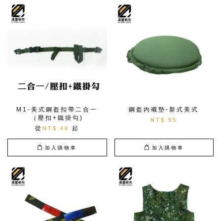
M1-美式鋼盔扣帶二合一
鋼盔內襯墊-新式美式
（壓扣+鐵掛勾)
NT$ 95
從
起
NT$ 40
加入購物車
加入購物車