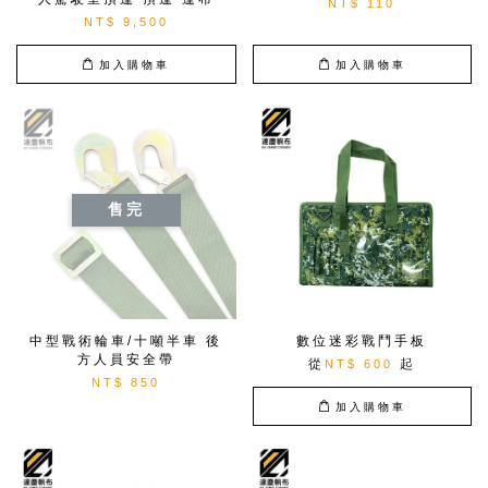
NT$ 110
NT$ 9,500
加入購物車
加入購物車
售完
中型戰術輪車/十噸半車 後
數位迷彩戰鬥手板
方人員安全帶
從
起
NT$ 600
NT$ 850
加入購物車