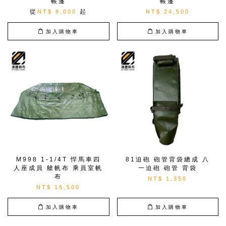
帳篷
帳篷
從
起
NT$ 8,000
NT$ 24,500
加入購物車
加入購物車
M998 1-1/4T 悍馬車四
81迫砲 砲管背袋總成 八
人座成員 艙帆布 乘員室帆
一迫砲 砲管 背袋
布
NT$ 1,350
NT$ 15,500
加入購物車
加入購物車