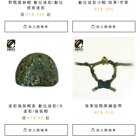
野戰叢林帽 數位迷彩/數位
數位迷彩小帽 陸軍/空軍
虎斑迷彩
NT$ 150
從
起
NT$ 240
加入購物車
加入購物車
迷彩偽裝帽套 數位迷彩/大
海軍陸戰隊鋼盔帶
迷彩/偽裝帽
NT$ 320
從
起
NT$ 45
加入購物車
加入購物車