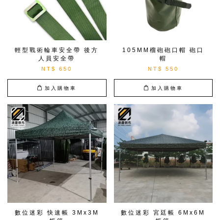
輕型戰術輪車安全帶 後方
105MM榴砲砲口帽 砲口
人員安全帶
帽
NT$ 650
NT$ 550
加入購物車
加入購物車
數位迷彩 快速帳 3Mx3M
數位迷彩 宮廷帳 6Mx6M