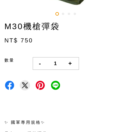
M30機槍彈袋
NT$ 750
數量
-
+
✨ 國軍專用規格✨