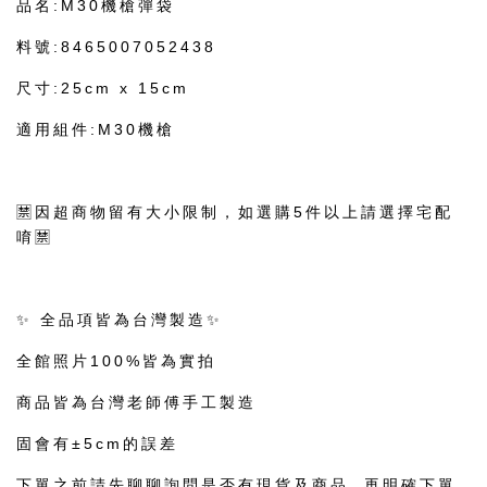
品名:M30機槍彈袋
料號:8465007052438
尺寸:25cm x 15cm
適用組件:M30機槍
🈲因超商物留有大小限制，如選購5件以上請選擇宅配
唷🈲
✨ 全品項皆為台灣製造✨
全館照片100%皆為實拍
商品皆為台灣老師傅手工製造
固會有±5cm的誤差
下單之前請先聊聊詢問是否有現貨及商品, 再明確下單