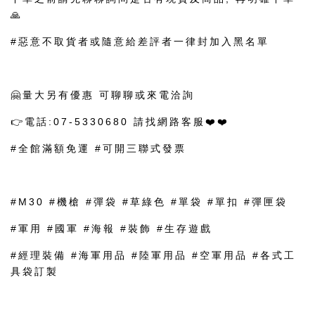
🙏
#惡意不取貨者或隨意給差評者一律封加入黑名單
🤗量大另有優惠 可聊聊或來電洽詢
👉電話:07-5330680 請找網路客服❤️❤️
#全館滿額免運 #可開三聯式發票
#M30 #機槍 #彈袋 #草綠色 #單袋 #單扣 #彈匣袋
#軍用 #國軍 #海報 #裝飾 #生存遊戲
#經理裝備 #海軍用品 #陸軍用品 #空軍用品 #各式工
具袋訂製