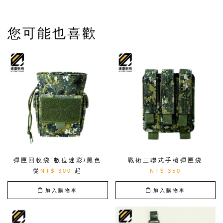
您可能也喜歡
彈匣回收袋 數位迷彩/黑色
戰術三聯式手槍彈匣袋
從
起
NT$ 300
NT$ 350
加入購物車
加入購物車